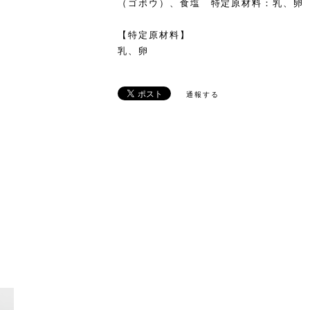
（ゴボウ）、食塩 特定原材料：乳、卵
【特定原材料】
乳、卵
通報する